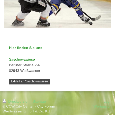
Hier finden Sie uns
Saschowawiese
Berliner Straße 2-6
02943 Weißwasser
E-Mail an Saschowawiese
Druckversion
|
Sitemap
Login
© CCW City Center - City Forum
Webansicht
Weißwasser GmbH & Co. KG |